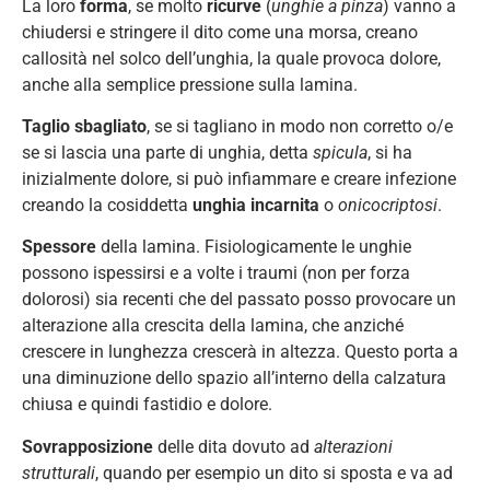
La loro
forma
, se molto
ricurve
(
unghie a pinza
) vanno a
chiudersi e stringere il dito come una morsa, creano
callosità nel solco dell’unghia, la quale provoca dolore,
anche alla semplice pressione sulla lamina.
Taglio sbagliato
, se si tagliano in modo non corretto o/e
se si lascia una parte di unghia, detta
spicula
, si ha
inizialmente dolore, si può infiammare e creare infezione
creando la cosiddetta
unghia incarnita
o
onicocriptosi
.
Spessore
della lamina. Fisiologicamente le unghie
possono ispessirsi e a volte i traumi (non per forza
dolorosi) sia recenti che del passato posso provocare un
alterazione alla crescita della lamina, che anziché
crescere in lunghezza crescerà in altezza. Questo porta a
una diminuzione dello spazio all’interno della calzatura
chiusa e quindi fastidio e dolore.
Sovrapposizione
delle dita dovuto ad
alterazioni
strutturali
, quando per esempio un dito si sposta e va ad